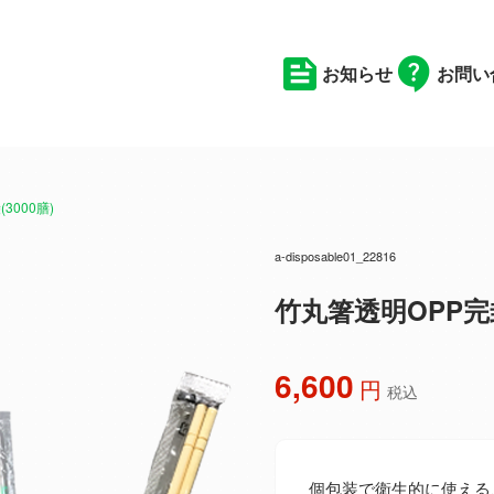
お知らせ
お問い
3000膳)
a-disposable01_22816
竹丸箸透明OPP完封 
6,600
円
税込
個包装で衛生的に使える