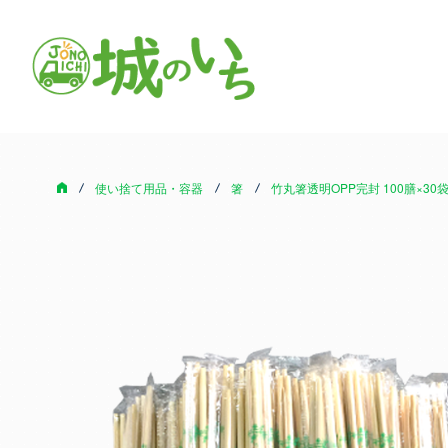
使い捨て用品・容器
箸
竹丸箸透明OPP完封 100膳×30袋(