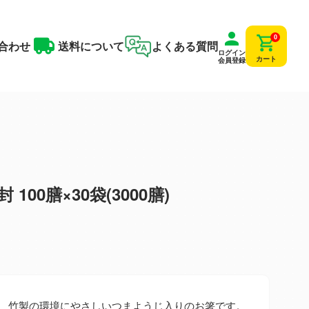
0
合わせ
送料について
よくある質問
ログイン
カート
会員登録
100膳×30袋(3000膳)
、竹製の環境にやさしいつまようじ入りのお箸です。